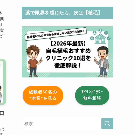
薬で限界を感じたら、次は【植毛】
本
に興
り
は実
ど
経験者60名の
ｱｲﾗﾝﾄﾞﾀﾜｰ
"本音"を見る
無料相談
を口
んば
感