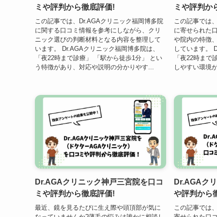
ミや評判から徹底評価!
ミや評判か
この記事では、Dr.AGAクリニック福岡博多院
この記事では、
に関する口コミ情報を参考にしながら、クリ
に寄せられた
ニック選びの判断材料となる内容を整理して
や院内の特徴
います。 Dr.AGAクリニック福岡博多院は、
しています。 
「夜22時まで診療」 「駅から徒歩1分」 とい
「夜22時まで
う特徴があり、対応や説明の分かりやす...
しやすい環境が
Dr.AGAクリニック神戸三宮院を口コ
Dr.AGA
ミや評判から徹底評価!
や評判から
最近、鏡を見るたびに生え際や頭頂部が気に
この記事では、
なっていませんか?薄毛の悩みは誰かに相談し
寄せられた口