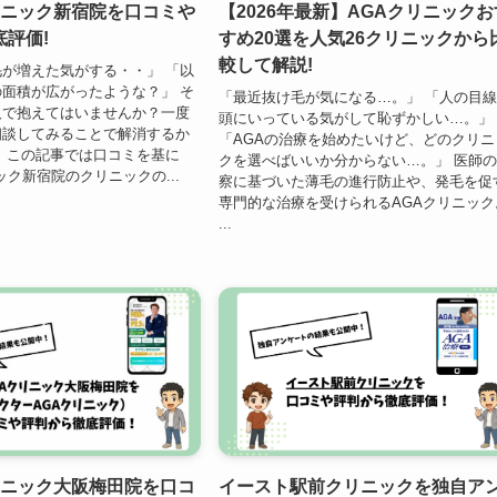
クリニック新宿院を口コミや
【2026年最新】AGAクリニックお
評価!
すめ20選を人気26クリニックから
較して解説!
が増えた気がする・・」 「以
面積が広がったような？」 そ
「最近抜け毛が気になる…。」 「人の目
人で抱えてはいませんか？一度
頭にいっている気がして恥ずかしい…。」
相談してみることで解消するか
「AGAの治療を始めたいけど、どのクリニ
 この記事では口コミを基に
クを選べばいいか分からない…。」 医師
ニック新宿院のクリニックの...
察に基づいた薄毛の進行防止や、発毛を促
専門的な治療を受けられるAGAクリニック
...
クリニック大阪梅田院を口コ
イースト駅前クリニックを独自ア