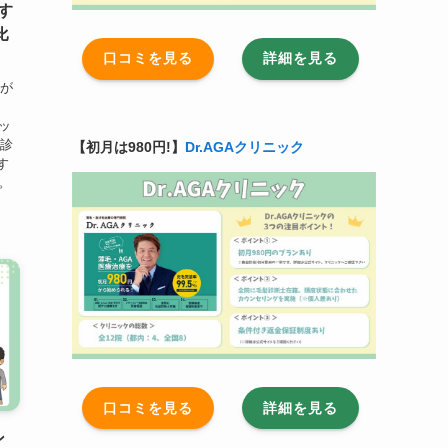
す
比
口コミを見る
詳細を見る
線が
ッ
の診
【初月は980円!】
Dr.AGAクリニック
す
。
口コミを見る
詳細を見る
ン