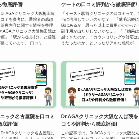
ら徹底評価!
ケートの口コミ評判から徹底評価!
Dr.AGAクリニック大阪梅田院
「イースト駅前クリニックの口コミって、
口コミを参考に、通院者の感想
当に信用していいのかな？」 「薄毛治療
、治療内容に関する情報を整理
味はあるが、思った以上に費用がかかった
Dr.AGAクリニック大阪梅田院は
副作用が出たりしないかな…」 「「効果
診療」「駅から徒歩1分」と通院
感できたのか」「カウンセリングや対応は
整っています。 口コミ...
うだったのか」といったリアルな感想が...
クリニック名古屋院を口コミ
Dr.AGAクリニック大阪なんば院
徹底評価!
コミや評判から徹底評価!
Dr.AGAクリニック名古屋院に
この記事では、Dr.AGAクリニック大阪な
コミを参考に、クリニックの特
院に寄せられた口コミを参考に、通院者の