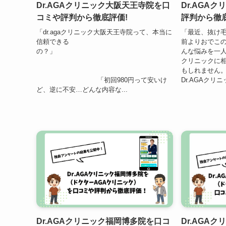
Dr.AGAクリニック大阪天王寺院を口
Dr.AGA
コミや評判から徹底評価!
評判から徹底
「dr.agaクリニック大阪天王寺院って、本当に
「最近、抜け毛
信頼できる
前よりおでこの
の？」
んな悩みを一
クリニックに
もしれません。
「初回980円って安いけ
Dr.AGAクリ
ど、逆に不安…どんな内容な...
Dr.AGAクリニック福岡博多院を口コ
Dr.AGA