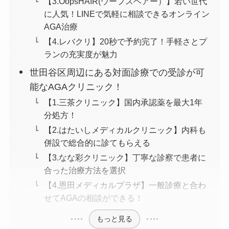
【3.OopsHAIR(ウープスヘアー）】若い世代
に人気！LINEで気軽に相談できるオンライン
AGA治療
【4.レバクリ】20秒で予約完了！手軽さとプ
ランの充実度が魅力
世田谷区周辺にある対面診療での受診が可
能なAGAクリニック！
【1.三茶クリニック】国内承認薬を最大1年
分処方！
【2.はたいしメディカルクリニック】内科も
併設で総合的に診てもらえる
【3.なな彩クリニック】丁寧な診察で患者に
合った治療方法を選択
【4.恩田メディカルプラザ】一般診療と合わ
せてAGAの相談ができる！
もっと見る