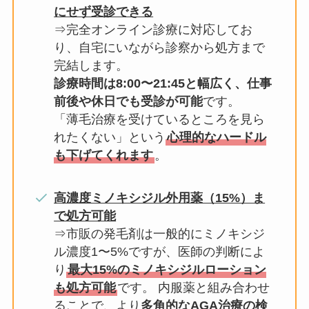
にせず受診できる
⇒完全オンライン診療に対応してお
り、自宅にいながら診察から処方まで
完結します。
診療時間は8:00〜21:45と幅広く、仕事
前後や休日でも受診が可能
です。
「薄毛治療を受けているところを見ら
れたくない」という
心理的なハードル
も下げてくれます
。
高濃度ミノキシジル外用薬（15%）ま
で処方可能
⇒市販の発毛剤は一般的にミノキシジ
ル濃度1〜5%ですが、医師の判断によ
り
最大15%のミノキシジルローション
も処方可能
です。 内服薬と組み合わせ
ることで、より
多角的なAGA治療の検