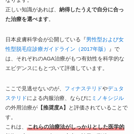
なります。
正しい知識があれば、
納得したうえで自分に合っ
た治療を選べます
。
日本皮膚科学会が公開している『
男性型および女
性型脱毛症診療ガイドライン（2017年版）
』で
は、それぞれのAGA治療がもつ有効性を科学的な
エビデンスにもとづいて評価しています。
ここで見逃せないのが、
フィナステリド
や
デュタ
ステリド
による内服治療、ならびに
ミノキシジル
の外用治療が
【推奨度A】
と評価されていることで
す。
これは、
これらの治療法がしっかりとした医学的