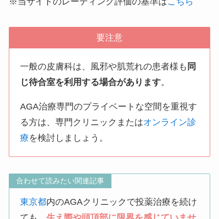
※当サイトのレーティング評価の基準は
こちら
要注意
一般の皮膚科は、風邪や肌荒れの患者様も
同
じ待合室を利用する場合があります
。
AGA治療専門のプライベートな空間を重視す
る方は、専門クリニックまたは
オンライン診
療
を検討しましょう。
合わせて読みたい関連記事
東京都
内のAGAクリニックで投薬治療を続け
ても、
生え際や頭頂部に限界を感じていませ