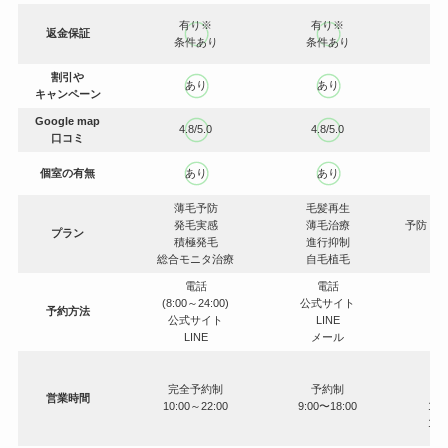
有り※
有り※
返金保証
条件あり
条件あり
割引や
あり
あり
キャンペーン
Google map
4.8/5.0
4.8/5.0
口コミ
個室の有無
あり
あり
薄毛予防
毛髪再生
発毛実感
薄毛治療
予防・
プラン
積極発毛
進行抑制
発
総合モニタ治療
自毛植毛
電話
電話
(8:00～24:00)
公式サイト
予約方法
公
公式サイト
LINE
LINE
メール
完全予約制
予約制
営業時間
10:00～22:00
9:00〜18:00
10:
15: