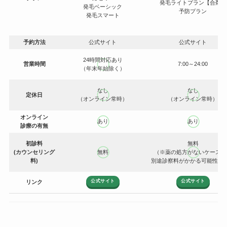
発毛ライトプラン【合剤】
発毛ベーシック
予防プラン
発毛スマート
予約方法
公式サイト
公式サイト
24時間対応
あり
営業時間
7:00～24:00
（年末年始除く）
なし
なし
定休日
（オンライン常時）
（オンライン常時）
オンライン
あり
あり
診療の有無
初診料
無料
(カウンセリング
無料
（※薬の処方がないケースで
料)
別途診察料がかかる可能性あ
公式サイト
公式サイト
リンク