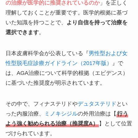
の治療が医学的に推奨されているのか
」を正しく
理解しておくことが重要です。医学的根拠に基づ
いた知識を持つことで、
より自信を持って治療を
選択できます
。
日本皮膚科学会が公表している『
男性型および女
性型脱毛症診療ガイドライン（2017年版）
』で
は、AGA治療について科学的根拠（エビデンス）
に基づいた推奨度が明示されています。
その中で、フィナステリドや
デュタステリド
とい
った内服治療、
ミノキシジル
の外用治療は【
行う
よう強く勧められる治療（推奨度A）
】として位置
づけられています。