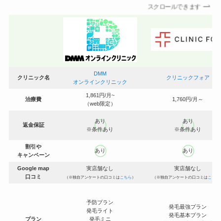
スクロールできます
DMM
クリニック名
クリニックフォア
オンラインクリニック
1,861円/月~
治療費
1,760円/月～
（web限定）
あり
あり
返金保証
※条件あり
※条件あり
割引や
あり
あり
キャンペーン
Google map
実店舗なし
実店舗なし
口コミ
（※独自アンケートの口コミは
こちら
）
（※独自アンケートの口コミは
こちら
予防プラン
発毛最強プラン
発毛ライト
発毛基本プラン
プラン
発毛ミニ