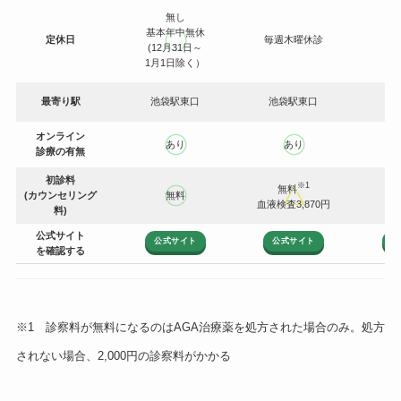
無し
基本年中無休
定休日
毎週木曜休診
(12月31日～
1月1日除く）
最寄り駅
池袋駅東口
池袋駅東口
池
オンライン
あり
あり
診療の有無
初診料
※1
無料
(カウンセリング
無料
血液検査3,870円
料)
公式サイト
公式サイト
公式サイト
公
を確認する
※1 診察料が無料になるのはAGA治療薬を処方された場合のみ。処方
されない場合、2,000円の診察料がかかる