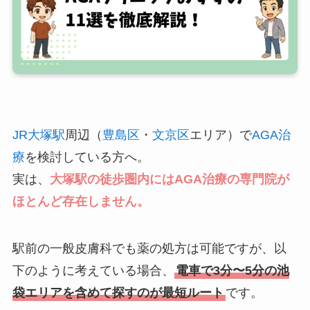
JR大塚駅
周辺（
豊島区
・
文京区
エリア）で
AGA治
療
を検討している方へ。
実は、
大塚駅の徒歩圏内にはAGA治療の専門院が
ほとんど存在しません。
駅前の一般皮膚科でも薬の処方は可能ですが、以
下のように考えている場合、
電車で3分〜5分の池
袋エリアを含めて探すのが最短ルート
です。