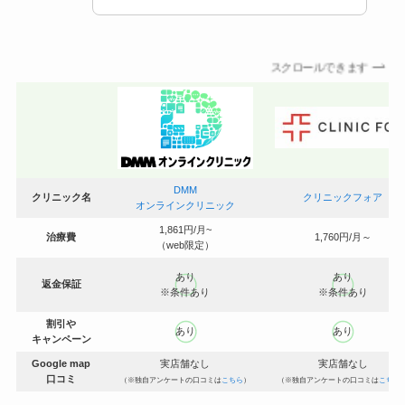
スクロールできます
DMM
クリニック名
クリニックフォア
オンラインクリニック
1,861円/月~
治療費
1,760円/月～
（web限定）
あり
あり
返金保証
※条件あり
※条件あり
割引や
あり
あり
キャンペーン
Google map
実店舗なし
実店舗なし
口コミ
（※独自アンケートの口コミは
こちら
）
（※独自アンケートの口コミは
こちら