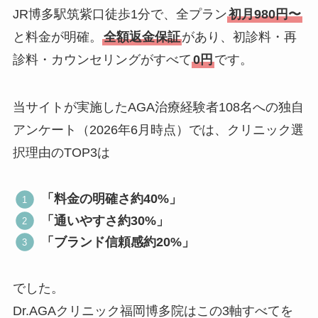
JR博多駅筑紫口徒歩1分で、全プラン
初月980円〜
と料金が明確。
全額返金保証
があり、初診料・再
診料・カウンセリングがすべて
0円
です。
当サイトが実施したAGA治療経験者108名への独自
アンケート（2026年6月時点）では、クリニック選
択理由のTOP3は
「料金の明確さ約40%」
「通いやすさ約30%」
「ブランド信頼感約20%」
でした。
Dr.AGAクリニック福岡博多院はこの3軸すべてを