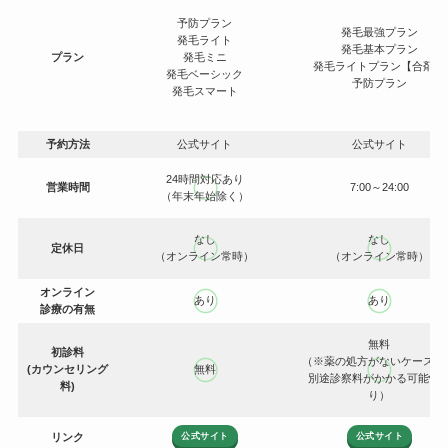
予防プラン
発毛最強プラン
発毛ライト
発毛基本プラン
プラン
発毛ミニ
発毛ライトプラン【合剤】
発毛ベーシック
予防プラン
発毛スマート
予約方法
公式サイト
公式サイト
24時間対応
あり
営業時間
7:00～24:00
（年末年始除く）
なし
なし
定休日
（オンライン常時）
（オンライン常時）
オンライン
あり
あり
診療の有無
無料
初診料
（※薬の処方がないケースで
(カウンセリング
無料
別途診察料がかかる可能性
料)
り）
公式サイト
公式サイト
リンク