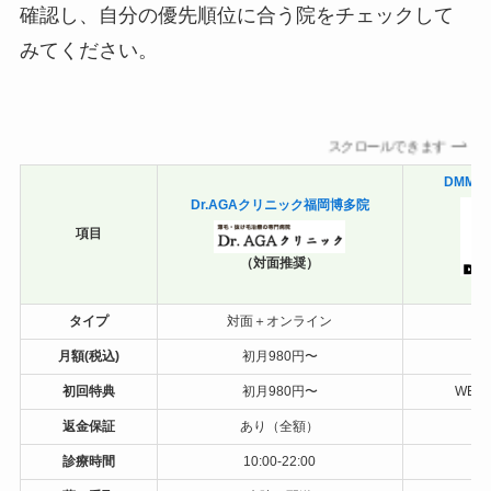
確認し、自分の優先順位に合う院をチェックして
みてください。
スクロールできます
DMM
Dr.AGAクリニック福岡博多院
項目
（対面推奨）
（オ
タイプ
対面＋オンライン
月額(税込)
初月980円〜
初回特典
初月980円〜
WEB
返金保証
あり（全額）
あ
診療時間
10:00-22:00