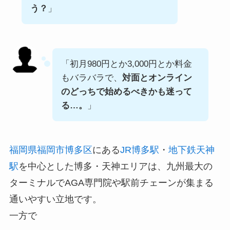
う？
」
「初月980円とか3,000円とか料金
もバラバラで、
対面とオンライン
のどっちで始めるべきかも迷って
る…。
」
福岡県
福岡市
博多区
にある
JR博多駅
・
地下鉄天神
駅
を中心とした博多・天神エリアは、九州最大の
ターミナルでAGA専門院や駅前チェーンが集まる
通いやすい立地です。
一方で