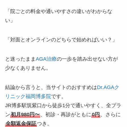
「院ごとの料金や通いやすさの違いがわからな
い」
「対面とオンラインのどちらで始めればいい？」
と迷ったまま
AGA治療
の一歩を踏み出せない方が
少なくありません。
結論から言うと、当サイトのおすすめは
Dr.AGAク
リニック福岡博多院
です。
JR博多駅筑紫口から徒歩1分で通いやすく、全プラ
ン
初月980円〜
、初診・再診がともに
0円
、さらに
全額返金保証
つき。