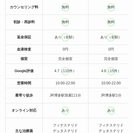
カウンセリング料
無料
無料
初診・再診料
無料
無料
返金保証
あり（全額）
あり（全額）
血液検査
0円
0円
個室
完全個室
完全個室
Google評価
4.7（110件）
4.6（15件）
営業時間
10:00-22:00
10:00-22:00
最寄り徒歩
JR博多駅筑紫口1分
JR博多駅1分
オンライン対応
あり
あり
フィナステリド
フィナステリド
主な治療薬
デュタステリド
デュタステリド
ミノキシジル外用/内服
ミノキシジル外用/内服