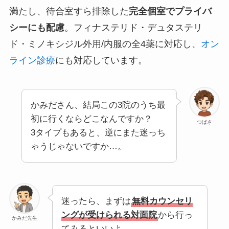
満たし、待合室すら排除した
完全個室でプライバ
シーにも配慮
。フィナステリド・デュタステリ
ド・ミノキシジル外用/内服の全4薬に対応し、
オン
ライン診療
にも対応しています。
かみださん、結局この3院のうち最
初に行くならどこなんですか？
つばさ
3タイプもあると、逆にまた迷っち
ゃうじゃないですか…。
迷ったら、まずは
無料カウンセリ
ングが受けられる対面院
から行っ
かみだ先生
てみるといいよ。