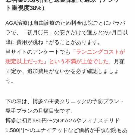
ト重視度38%）
AGA治療は自由診療のため料金は院ごとにバラバ
ラで、「初月◯円」の安さだけで選ぶと2か月目以
降に費用が跳ね上がることがあります。
当サイトのアンケートでも
「ランニングコストが
想定以上だった」という不満が上位でした
。月額
固定か、追加費用がないかを必ず確認しましょ
う。
下の表は、博多の主要クリニックの予防プラン・
発毛プランの月額目安です。
博多は初月980円〜のDr.AGAやフィナステリド
1,580円〜のユナイテッドなど価格が手頃な院もあ
るので、自分の予算と相談しながら検討してくだ