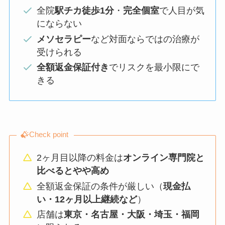
全院
駅チカ徒歩1分
・
完全個室
で人目が気
にならない
メソセラピー
など対面ならではの治療が
受けられる
全額返金保証付き
でリスクを最小限にで
きる
Check point
2ヶ月目以降の料金は
オンライン専門院と
比べるとやや高め
全額返金保証の条件が厳しい（
現金払
い・12ヶ月以上継続など
）
店舗は
東京・名古屋・大阪・埼玉・福岡