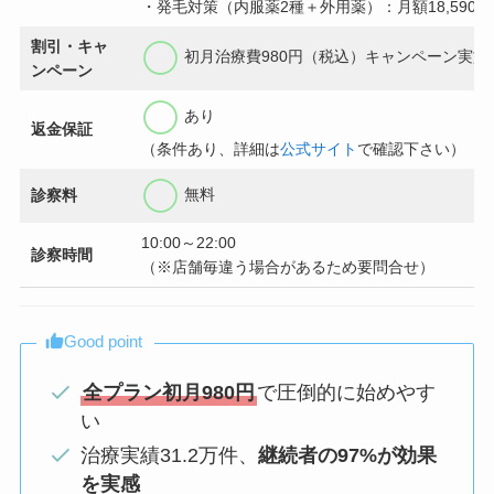
・発毛対策（内服薬2種＋外用薬）：月額18,590
割引・キャ
初月治療費980円（税込）キャンペーン実施
ンペーン
あり
返金保証
（条件あり、詳細は
公式サイト
で確認下さい）
無料
診察料
10:00～22:00
診察時間
（※店舗毎違う場合があるため要問合せ）
Good point
全プラン初月980円
で圧倒的に始めやす
い
治療実績31.2万件、
継続者の97%が効果
を実感