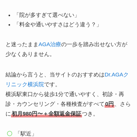
「院が多すぎて選べない」
「料金や通いやすさはどう違う？」
と迷ったまま
AGA治療
の一歩を踏み出せない方が
少なくありません。
結論から言うと、当サイトのおすすめは
Dr.AGAク
リニック横浜院
です。
横浜駅東口から徒歩1分で通いやすく、初診・再
診・カウンセリング・各種検査がすべて
0円
、さら
に
初月980円〜＋全額返金保証
つき。
「駅近」