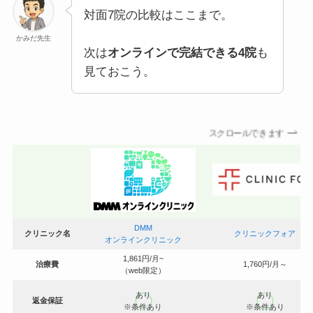
対面7院の比較はここまで。
かみだ先生
次は
オンラインで完結できる4院
も
見ておこう。
スクロールできます
DMM
クリニック名
クリニックフォア
オンラインクリニック
1,861円/月~
治療費
1,760円/月～
（web限定）
あり
あり
返金保証
※条件あり
※条件あり