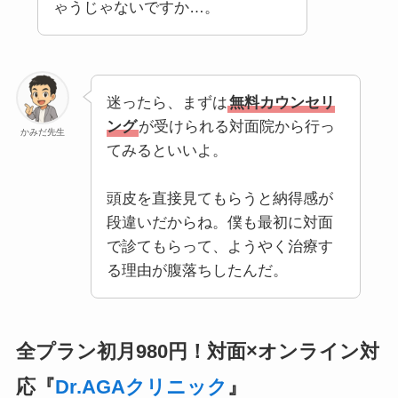
ゃうじゃないですか…。
迷ったら、まずは
無料カウンセリ
ング
が受けられる対面院から行っ
かみだ先生
てみるといいよ。
頭皮を直接見てもらうと納得感が
段違いだからね。僕も最初に対面
で診てもらって、ようやく治療す
る理由が腹落ちしたんだ。
全プラン初月980円！対面×オンライン対
応『
Dr.AGAクリニック
』