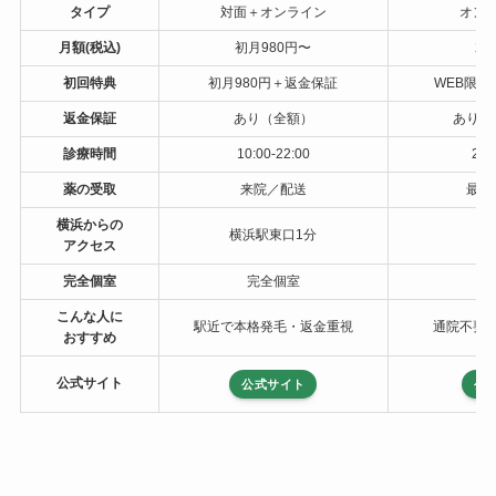
タイプ
対面＋オンライン
オン
月額(税込)
初月980円〜
2,
初回特典
初月980円＋返金保証
WEB限定予
返金保証
あり（全額）
あり（
診療時間
10:00-22:00
24
薬の受取
来院／配送
最短
横浜からの
横浜駅東口1分
自
アクセス
完全個室
完全個室
こんな人に
駅近で本格発毛・返金重視
通院不要
おすすめ
公式サイト
公式サイト
公