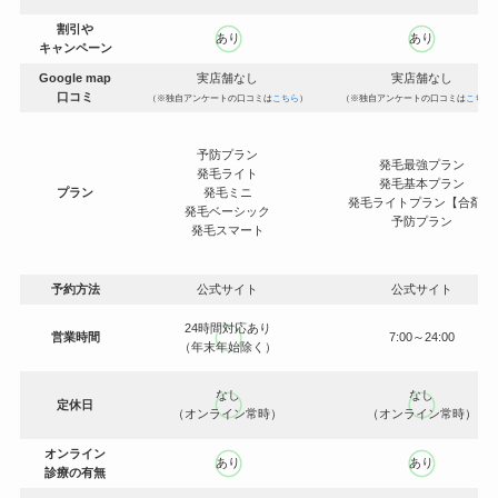
割引や
あり
あり
キャンペーン
Google map
実店舗なし
実店舗なし
口コミ
（※独自アンケートの口コミは
こちら
）
（※独自アンケートの口コミは
こちら
予防プラン
発毛最強プラン
発毛ライト
発毛基本プラン
プラン
発毛ミニ
発毛ライトプラン【合剤】
発毛ベーシック
予防プラン
発毛スマート
予約方法
公式サイト
公式サイト
24時間対応
あり
営業時間
7:00～24:00
（年末年始除く）
なし
なし
定休日
（オンライン常時）
（オンライン常時）
オンライン
あり
あり
診療の有無