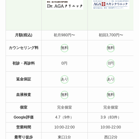
月額(税込)
初月980円〜
初回3,700円〜
カウンセリング料
無料
無料
初診・再診料
0円
0円
返金保証
あり
あり
血液検査
無料
無料
個室
完全個室
完全個室
Google評価
4.7（9件）
3.9（83件）
営業時間
10:00-22:00
10:00-22:00
最寄り徒歩
東口1分
西口2分