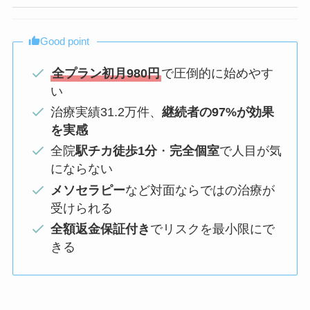
Good point
全プラン初月980円
で圧倒的に始めやす
い
治療実績31.2万件、
継続者の97%が効果
を実感
全院
駅チカ徒歩1分
・
完全個室
で人目が気
にならない
メソセラピー
など対面ならではの治療が
受けられる
全額返金保証付き
でリスクを最小限にで
きる