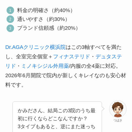
料金の明確さ（約40%）
通いやすさ（約30%）
ブランド信頼感（約20%）
Dr.AGAクリニック横浜院
はこの3軸すべてを満た
し、全室完全個室＋
フィナステリド
・
デュタステ
リド
・
ミノキシジル外用薬
/内服の全4薬に対応。
2026年6月開院で院内が新しくキレイなのも安心材
料です。
かみださん、結局この3院のうち最
初に行くならどこなんですか？
つばさ
3タイプもあると、逆にまた迷っち