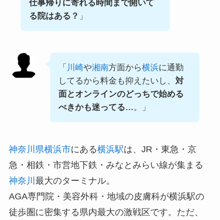
仕事帰りに寄れる時間まで開いて
る院はある？
」
「
川崎
や
湘南
方面から
横浜
に通勤
してるから料金も抑えたいし、
対
面とオンラインのどっちで始める
べきかも迷ってる…
。」
神奈川県
横浜市
にある
横浜駅
は、JR・東急・京
急・相鉄・市営地下鉄・みなとみらい線が集まる
神奈川
最大のターミナル。
AGA専門院・美容外科・地域の皮膚科が横浜駅の
徒歩圏に密集する県内最大の激戦区です。ただ、